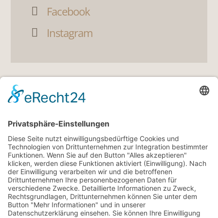
Facebook

Instagram

LINKS
5
Gutscheine
5
360° Tour
5
Angebote
5
Wetter
5
Veranstaltungen
5
Webcam