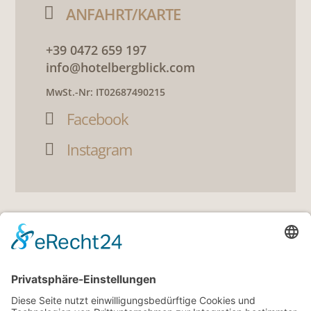

ANFAHRT/KARTE
+39 0472 659 197
info@hotelbergblick.com
MwSt.-Nr: IT02687490215
Facebook

Instagram

LINKS
5
Gutscheine
5
360° Tour