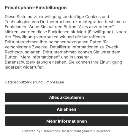
5
Gutscheine
5
360° Tour
5
Angebote
5
Wetter
5
Veranstaltungen
5
Webcam
© hotelbergblick.com
Datenschutz
Impressum
powered by