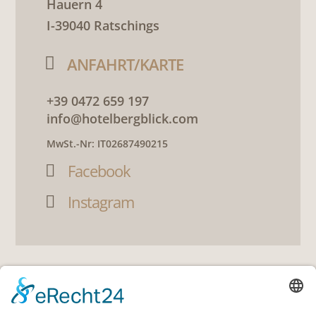
Hauern 4
I-39040 Ratschings

ANFAHRT/KARTE
+39 0472 659 197
info@hotelbergblick.com
MwSt.-Nr: IT02687490215
Facebook

Instagram

LINKS