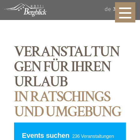
de
VERANSTALTUN
GEN FÜR IHREN
URLAUB
IN RATSCHINGS
UND UMGEBUNG
Events suchen
236
Veranstaltungen