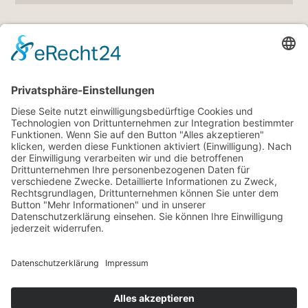
LINKS
5
Gutscheine
5
360° Tour
5
Angebote
5
Wetter
5
Veranstaltungen
5
Webcam
© hotelbergblick.com
Datenschutz
Impressum