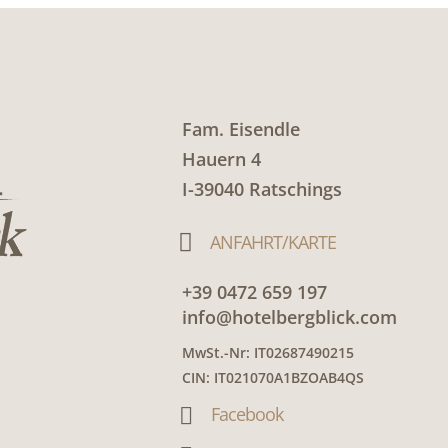
Fam. Eisendle
Hauern 4
I-39040 Ratschings

ANFAHRT/KARTE
+39 0472 659 197
info@hotelbergblick.com
MwSt.-Nr: IT02687490215
CIN: IT021070A1BZOAB4QS
Facebook
