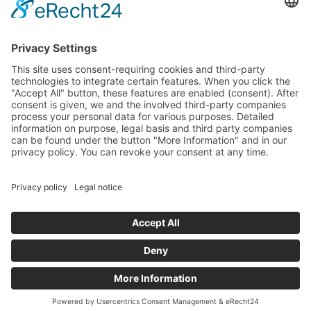
LINKS
5
Buoni
5
360° Tour
5
Offerte
5
Meteo
5
Eventi
5
Webcam
Impressum
Privacy
powered by
+39 0472 659 197
Offerte