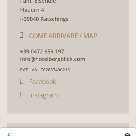
Fam. Eisendle
Hauern 4
I-39040 Ratschings

COME ARRIVARE / MAP
+39 0472 659 197
info@hotelbergblick.com
PAT. IVA. IT02687490215
Facebook

Instagram
