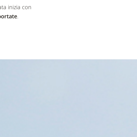
ata inizia con
portate
.