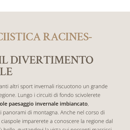
CIISTICA RACINES-
 IL DIVERTIMENTO
LE
tanti altri sport invernali riscuotono un grande
gione. Lungo i circuiti di fondo scivolerete
vole paesaggio invernale imbiancato
,
 panorami di montagna. Anche nel corso di
 ciaspole imparerete a conoscere la regione dal
ù bello, gustandovi la vista sui possenti massicci