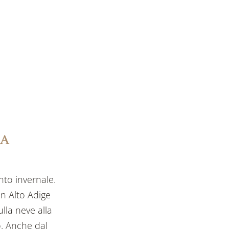
LA
nto invernale.
in Alto Adige
lla neve alla
o. Anche dal