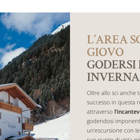
L’AREA S
GIOVO
GODERSI
INVERNA
Oltre allo sci anche 
successo in questa re
attraverso
l’incante
godendosi imponenti
un’escursione con le
suo punto di vista pi