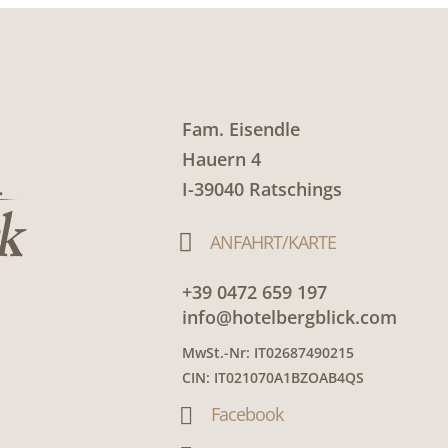
Fam. Eisendle
Hauern 4
I-39040 Ratschings

ANFAHRT/KARTE
+39 0472 659 197
info@hotelbergblick.com
MwSt.-Nr: IT02687490215
CIN: IT021070A1BZOAB4QS
Facebook
