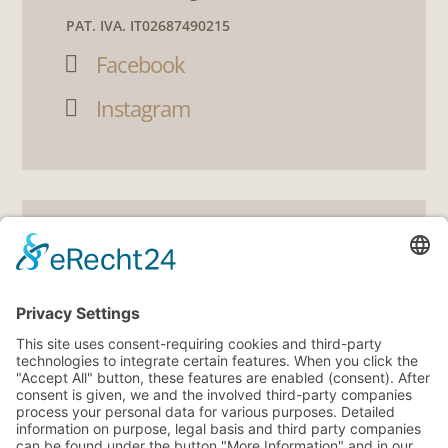
PAT. IVA. IT02687490215
Facebook

Instagram

LINKS
5
Buoni
5
360° Tour
5
Offerte
5
Meteo
5
Eventi